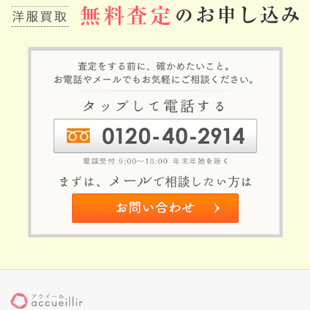
リ
ン
ク