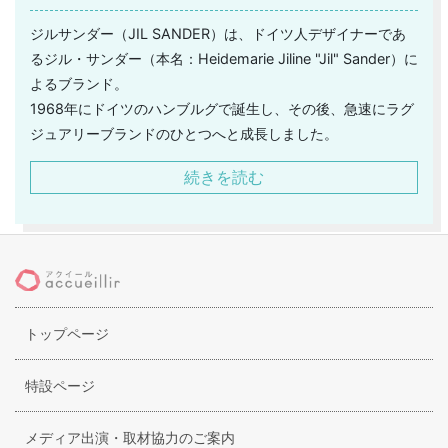
ジルサンダー（JIL SANDER）は、ドイツ人デザイナーであ
るジル・サンダー（本名：Heidemarie Jiline "Jil" Sander）に
よるブランド。
1968年にドイツのハンブルグで誕生し、その後、急速にラグ
ジュアリーブランドのひとつへと成長しました。
ドイツでファッションを学んだ経験や、ニューヨークでファ
続きを読む
ッションジャーナリストとして活躍した経験を活かした、彼
女のコレクション。
ミニマムなデザインを得意とし、シンプルながらも独自の女
性観を打ち出したスタイルで注目され、1987年のミラノコレ
クションを転機に、世界規模で愛されることとなるラグジュ
アリーブランドへの道を歩み始めました。
トップページ
また、空気を纏うかのように体に寄り添うカッティング技術
や高品質の素材を妥協なく使うことなど、デザイナーのこだ
わりを強く見ることのできるブランドでもあります。
特設ページ
メディア出演・取材協力のご案内