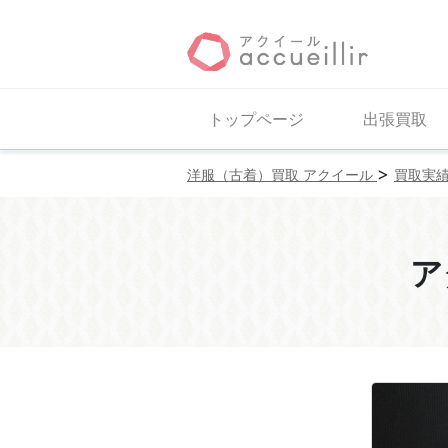
トップページ
出張買取
>
洋服（古着）買取 アクイール
買取実
ア