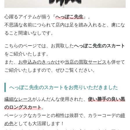
心躍るアイテムが揃う『
へっぽこ先生
』。
不思議な名前につられて店内は足を踏み入れると、虜にな
ること間違いなしです。
こちらのページでは、お買取した
へっぽこ先生のスカート
をご紹介いたします。
また、
お申込みのきっかけ
や
当店の買取サービス
も併せて
ご紹介いたしますので、ぜひご覧ください。
へっぽこ先生のスカートをお売りいただきました
繊細なレース
がふんだんな使用された、
使い勝手の良い黒
のロングスカート
。
ベーシックなカラーとの相性は抜群で、カラーコーデの
締
め色
としても大活躍します！