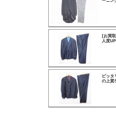
ーニン
[お買
人度U
ピッタ
の上質