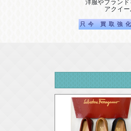
洋服やブランド
アクイー
只今 買取強