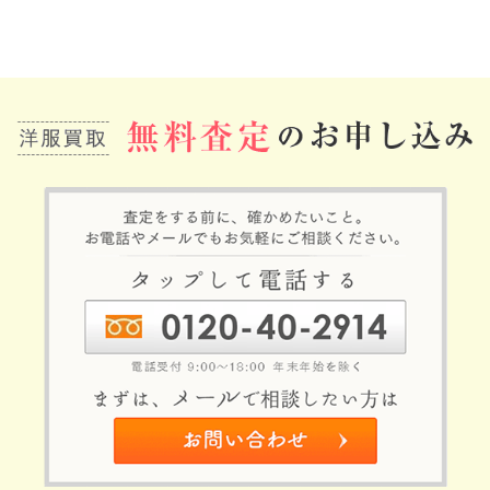
事
へ
の
リ
ン
ク