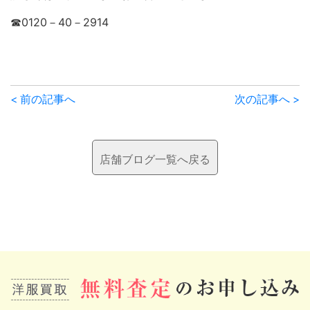
☎0120－40－2914
前
< 前の記事へ
次の記事へ >
後
の
店舗ブログ一覧へ戻る
記
事
へ
の
リ
ン