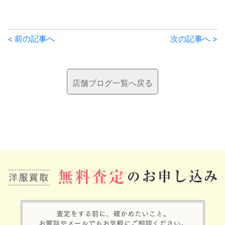
前
< 前の記事へ
次の記事へ >
後
の
店舗ブログ一覧へ戻る
記
事
へ
の
リ
ン
ク