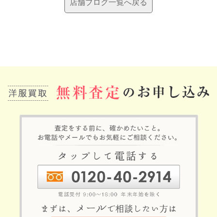
店舗ブログ一覧へ戻る
記
事
へ
の
リ
ン
ク