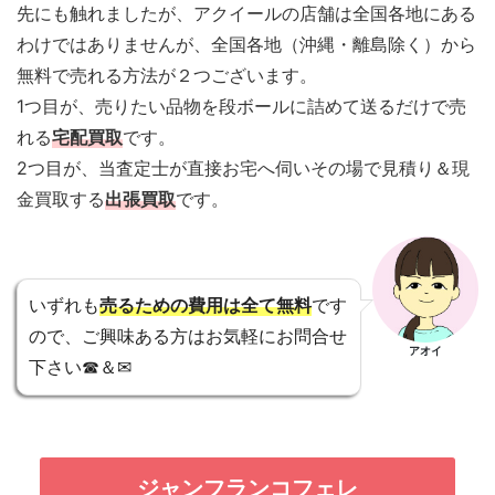
先にも触れましたが、アクイールの店舗は全国各地にある
わけではありませんが、全国各地（沖縄・離島除く）から
無料で売れる方法が２つございます。
1つ目が、売りたい品物を段ボールに詰めて送るだけで売
れる
宅配買取
です。
2つ目が、当査定士が直接お宅へ伺いその場で見積り＆現
金買取する
出張買取
です。
いずれも
売るための費用は全て無料
です
ので、ご興味ある方はお気軽にお問合せ
アオイ
下さい☎＆✉
ジャンフランコフェレ