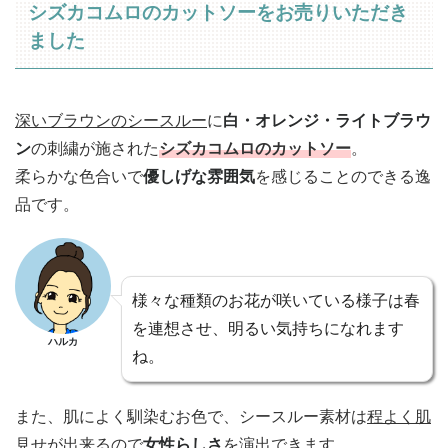
シズカコムロのカットソーをお売りいただき
ました
深いブラウンのシースルー
に
白・オレンジ・ライトブラウ
ン
の刺繍が施された
シズカコムロのカットソー
。
柔らかな色合いで
優しげな雰囲気
を感じることのできる逸
品です。
様々な種類のお花が咲いている様子は春
を連想させ、明るい気持ちになれます
ハルカ
ね。
また、肌によく馴染むお色で、シースルー素材は
程よく肌
見せ
が出来るので
女性らしさ
を演出できます。