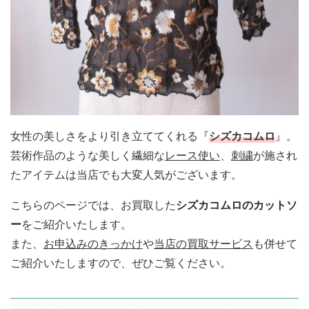
女性の美しさをより引き立ててくれる『
シズカコムロ
』。
芸術作品のような美しく繊細な
レース使い
、
刺繍
が施され
たアイテムは当店でも大変人気がございます。
こちらのページでは、お買取した
シズカコムロのカットソ
ー
をご紹介いたします。
また、
お申込みのきっかけ
や
当店の買取サービス
も併せて
ご紹介いたしますので、ぜひご覧ください。