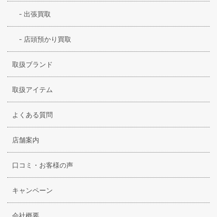
利用条件を定めるものです。 お客様には本規約に則り本サービス
をご利用いただきます。お客様のお品物を当社がお預かりした時
-
出張買取
点で本規約に同意したものといたします。
第1条 「目的」
-
店頭預かり買取
本規約は、お品物をお売りくださるお客様(以下「お客様」)当社
との間でお取引するにあたり、双方の権利及び義務関係を明確に
取扱ブランド
することを目的とします。
第2条 「宅配買取ご利用時のお品物の梱包について」
取扱アイテム
お客様によりお品物をお送りいただく際、お品物の破損等が発生
しないよう最善の方法で梱包をしていただきます。明らかに不十
よくある質問
分な梱包の状態でお品物に破損があった場合には、当社での保障
はいたしかねますのでご了承ください。
店舗案内
第3条 「査定について」
（1）本サービスでは、買取させていただくお品物に直接触れて
口コミ・お客様の声
拝見した上での査定となります。
（2）買取ご依頼のお品物が未開封や新品の場合でも、動作確
認・物品確認の為に開封いたします。開封後に買取ご依頼のお品
キャンペーン
物のご返却が発生した場合でも、開封等についての責任は一切負
いかねます。
（3）「お品物の個数」は、当社にて個数を数えた時点での数
会社概要