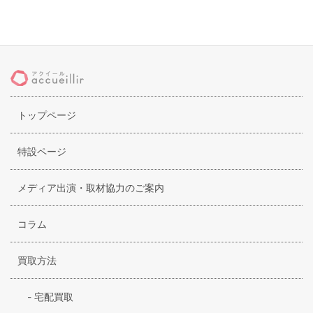
個人情報は、以下の場合に第三者に提供させていただきます。
●法令に基づく場合
●ご本人から提供についてあらかじめ同意をいただいた場合
●業務遂行のために個人情報の取扱いを委託する場合、業務委託
先に必要な範囲内で情報提供いたします。
4.情報の管理
トップページ
当社は、取得した個人情報について以下の通り適切な管理を行い
ます。
特設ページ
●第三者からの不正なアクセス・改ざん・漏洩・紛失等の防止
●従業者に対して個人情報保護のための教育
●管理体制の維持、強化
メディア出演・取材協力のご案内
5.個人情報の開示・訂正・削除
コラム
個人情報の開示・訂正・削除の請求があった場合、本人確認の
上、速やかに対応いたします。
買取方法
ご利用規約
このご利用規約（以下「本規約」）は、株式会社ロハスリーディ
-
宅配買取
ング(以下「当社」)が提供するサービス(以下「本サービス」)のご