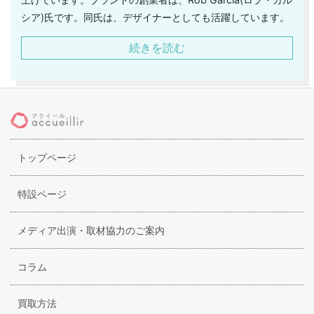
シア)氏です。同氏は、デザイナーとしても活躍しています。
アンノワールでは、ブランド名の通り、ブラックをベースと
続きを読む
したコレクションを中心に展開を行なっています。オートク
チュールの要素も取り込み、シックな印象へと仕上げていま
す。また、アンノワールのアイテムの素材は、日本やイタリ
アから厳選しており、それを更にカスタマイズしています。
クラシカルなイメージと高い技術の縫製により、ラグジュア
リーブランドとしての確固たる地位を築き上げているので
トップページ
す。リアーナ、ジャスティン・ビーバー、ビヨンセといった
錚々たる有名人も、アンノワールの愛用者として知られてい
ます。高級百貨店でも取り扱われています。
特設ページ
メディア出演・取材協力のご案内
コラム
買取方法