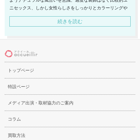
ニセックス、しかし女性らしさをしっかりとカラーリングや
シルエットで表現しているので、若い方向けのキュートでガ
続きを読む
ーリーな可愛らしいセンスが苦手な方にはおすすめの存在で
す。大人世代向けのラインと捉えることはできるのですが、
品格漂うデザインというよりもより身近なデイリーアイテム
が多く、しかし隙のないオシャレをリーズナブルな価格で生
み出せる点が支持されており、長年使用に耐えられる頑強性
とエイジングが楽しめるのです。トートバッグやショルダー
トップページ
バッグ、ボストンバッグなど定番ラインはスタンダードなデ
ザインと高級感のある牛革で人気が高く、またカメラのスト
ラップやシザーケースといった職人技術を持つ方向けのアイ
特設ページ
テムをリリースしたり、ユニークな開発姿勢も見られます。
メディア出演・取材協力のご案内
コラム
買取方法