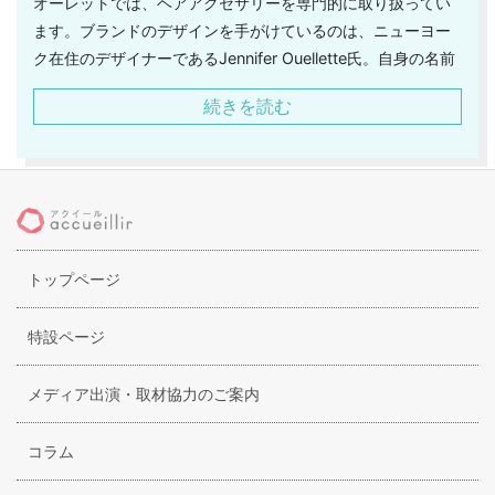
オーレットでは、ヘアアクセサリーを専門的に取り扱ってい
ます。ブランドのデザインを手がけているのは、ニューヨー
ク在住のデザイナーであるJennifer Ouellette氏。自身の名前
をブランド名として名付けています。ジェニファーオーレッ
続きを読む
トのヘアアクセサリーは、ハンドメイドで仕上げられている
こともあり、丁寧な手仕事だからこそできる繊細さが感じら
れます。ディテールにもこだわり抜いたデザインは、幅広い
年代の方に人気です。華やかさが特徴のブランドでもあるの
で、パーティーシーンや結婚式の花嫁のヘッドアクセサリー
に選ばれることもあります。世界中のセレブリティをも魅了
トップページ
しており、注目を集めています。そして、ジェニファーオー
レットの優れている点は、デザインだけではなく、付け心地
も良いということになります。
特設ページ
メディア出演・取材協力のご案内
コラム