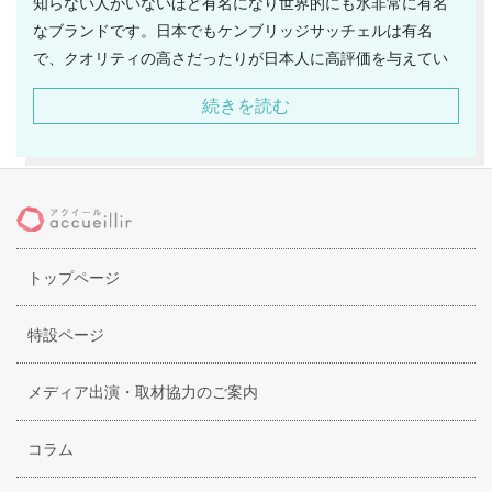
知らない人がいないほど有名になり世界的にも氷非常に有名
なブランドです。日本でもケンブリッジサッチェルは有名
で、クオリティの高さだったりが日本人に高評価を与えてい
るブランドです。また、男女ともに愛用されているブランド
続きを読む
ですので幅広い人から支持を集めているブランドです。イギ
リス伝統のサッチェルバッグを主力アイテムにとらえ、たく
さんのカラー展開で人気を誇っていますので買う人が楽しめ
るラインナップになっています。そのひとつひとつがイギリ
ス国内でハンドメイドによって作られておりますので非常に
高クオリティなものばかりそろっていますし、100％レザー
トップページ
という高クオリティで品の良い印象を与えられるアイテムを
展開するブランドとして、海外のセレブの間でも広まり日本
でも芸能人がたくさん愛用しています。また、男女を問わず
特設ページ
多くの方から愛用されていますのでペアルックにもオススメ
なブランドです。
メディア出演・取材協力のご案内
コラム