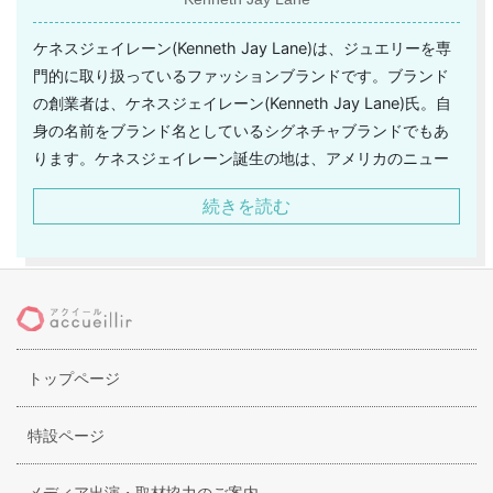
ケネスジェイレーン(Kenneth Jay Lane)は、ジュエリーを専
門的に取り扱っているファッションブランドです。ブランド
の創業者は、ケネスジェイレーン(Kenneth Jay Lane)氏。自
身の名前をブランド名としているシグネチャブランドでもあ
ります。ケネスジェイレーン誕生の地は、アメリカのニュー
ヨーク。独創的なデザインと革新的な試みが高く評価されて
続きを読む
おり、ダイアナ元妃やエリザベス・テイラー、オードリー・
ヘップバーンといったファーストレディー達をも魅了してき
ました。ファッション業界においても、常に注目されていま
す。現在でも、ブリトニー・スピアーズ、ジェシカ・シンプ
ソン、サラ・ジェシカ・パーカーなどが、ケネスジェイレー
ンの愛用者として知られています。ケネスジェイレーンのジ
トップページ
ュエリーには、どんぐりをモチーフにしたネックレスや動物
をあしらったブレスレットなど、遊び心をくすぐるアイテム
もあります。
特設ページ
メディア出演・取材協力のご案内