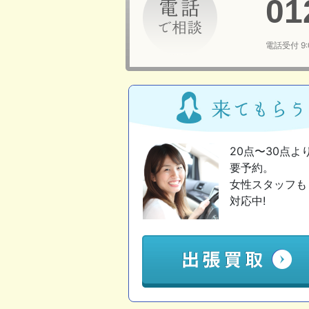
01
電話受付 9
20点〜30点よ
要予約。
女性スタッフも
対応中!