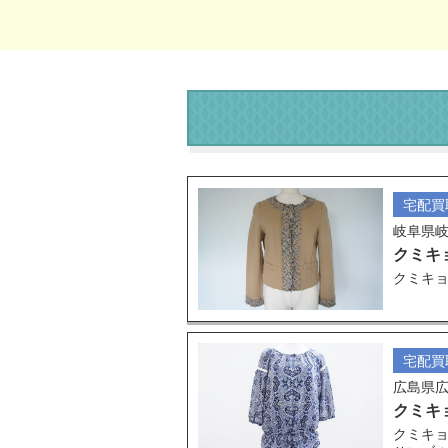
宅配買
岐阜県
クミキ
クミキョ
宅配買
広島県
クミキ
クミキョ