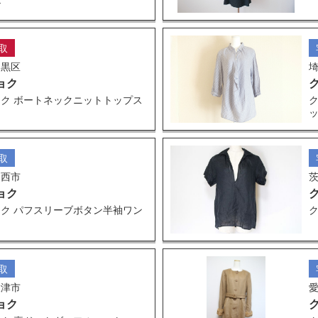
ル
取
目黒区
ョク
ク ボートネックニットトップス
取
印西市
ョク
ク パフスリーブボタン半袖ワン
取
大津市
ョク