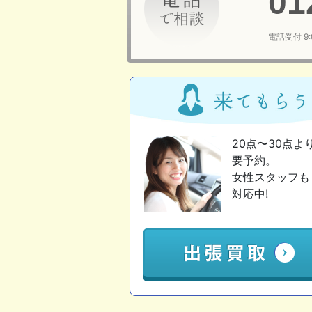
01
電話受付 9
20点〜30点よ
要予約。
女性スタッフも
対応中!