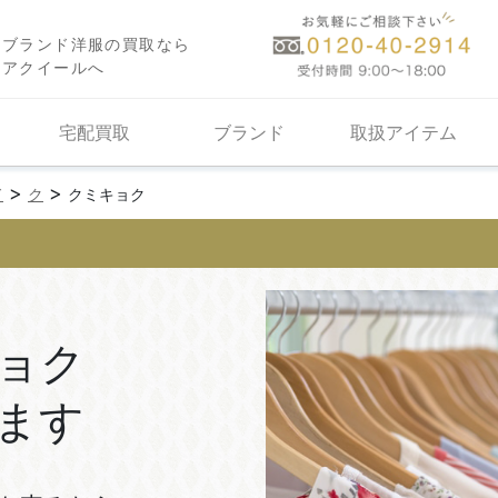
ブランド洋服の買取なら
アクイールへ
宅配買取
ブランド
取扱アイテム
>
>
ド
ク
クミキョク
ョク
ます