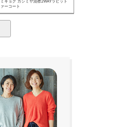
ミキョク カシミヤ混襟2WAYラビット
ファーコート