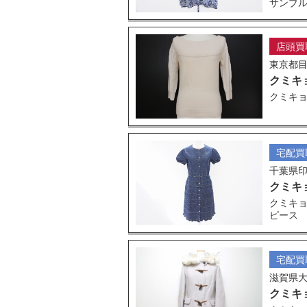
サンブ
店頭買
東京都
クミキ
クミキョ
宅配買
千葉県
クミキ
クミキョ
ピース
宅配買
滋賀県
クミキ