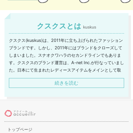
クスクスとは
kuskus
クスクス(kuskus)は、2011年に立ち上げられたファッション
ブランドです。しかし、2011年にはブランドをクローズして
しまいました。スナオクワハラのセカンドラインでもありま
す。クスクスのブランド運営は、A-net Inc.が行なっていまし
た。日本にて生まれたレディースアイテムをメインとして取
り扱っているブランドで、幅広い年代の方に支持されていま
続きを読む
した。クスクスというブランド名は、まさしくクスクス笑い
のことで、「遊び心が感じられ、着心地の良い洋服を作りた
い」という思いと共に、思わずクスクス笑ってしまうほど、
楽しい気持ちになれる洋服作りを目指していたことで名付け
られています。クスクスのターゲットは、20～30代をメイン
としています。スナオクワハラのショップでも展開されてい
トップページ
ましたし、デパートでも期間限定ショップがオープンしたり