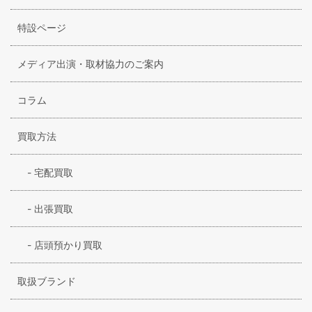
していました。原宿にオンリーショップをオープンするな
ど、躍進を遂げていましたが、惜しまれながらもブランドは
特設ページ
クローズしました。
メディア出演・取材協力のご案内
コラム
買取方法
-
宅配買取
-
出張買取
-
店頭預かり買取
取扱ブランド