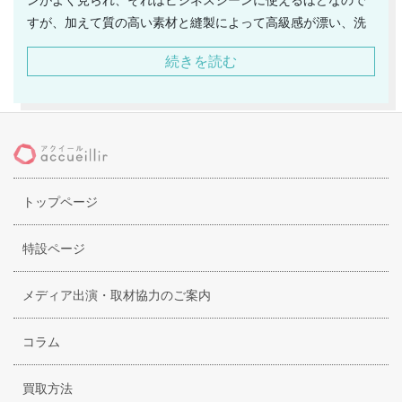
すが、加えて質の高い素材と縫製によって高級感が漂い、洗
練された色気を放つことからフェミニンなファッションによ
続きを読む
く似合うのです。日本でも人気のブランドで、全体的に大き
すぎないアイテムが多いので普段のファッションにサラッと
合わせられますし、それでいて収納性は高く何でも詰め込め
るのですが、メイドインイタリーだけに外から見えない内側
の仕立てにもこだわりを感じさせるのです。価格帯のリーズ
ナブルさも手伝い、そろそろ落ち着きをファッションに取り
トップページ
入れるような20代後半以降の方達に特に人気があり、トート
バッグやハンドバッグが彼女達の購読するようなファッショ
ン雑誌で特集されることが多いです。
特設ページ
メディア出演・取材協力のご案内
コラム
買取方法