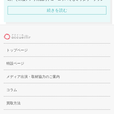
ドとして確立していきました。1980年代初頭までトレンドに
続きを読む
敏感な若者から本格ミリタリーブランドとして支持を集めて
いました。一度はブランドを休止するも、2007年に復活して
います。当時の雰囲気を残しつつ、現代のテイストを取り入
れたモダンミリタリーコレクションとして注目のブランドで
す。レディース・メンズともにウェアを展開しています。デ
ィテールにこだわりながらも、ミリタリーブランドらしく、
トップページ
快適な着心地や防寒性・保温性・通気性など機能性にも優れ
たアイテムが揃います。
特設ページ
メディア出演・取材協力のご案内
コラム
買取方法