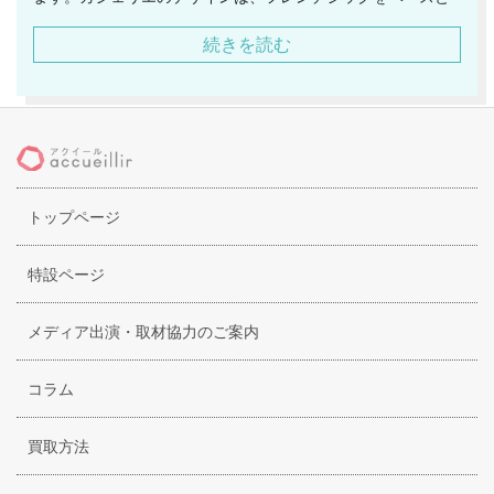
しており、落ち着いた大人の雰囲気が感じられます。季節に
続きを読む
合わせたファッション、そしてトレンドを適度に意識したス
タイルは、幅広い年代の方に支持されています。確かな存在
感を放ちつつも、決して自己主張し過ぎることがないのも、
カシェリエの特徴であり、人気のポイントでもあります。年
齢を重ねても忘れたくない大人の女性としての可愛らしい雰
囲気を、絶妙なバランスで表現しているブランドです。カシ
トップページ
ェリエは、敢えてターゲティングをすることなく、幅広い年
代の方が愛用することを想定してアイテムを手掛けていま
す。今後の活躍も期待されているブランドです。
特設ページ
メディア出演・取材協力のご案内
コラム
買取方法