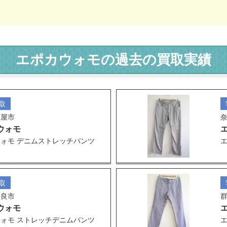
エポカウォモの過去の買取実績
取
芦屋市
ウォモ
ォモ デニムストレッチパンツ
エ
取
奈良市
ウォモ
ォモ ストレッチデニムパンツ