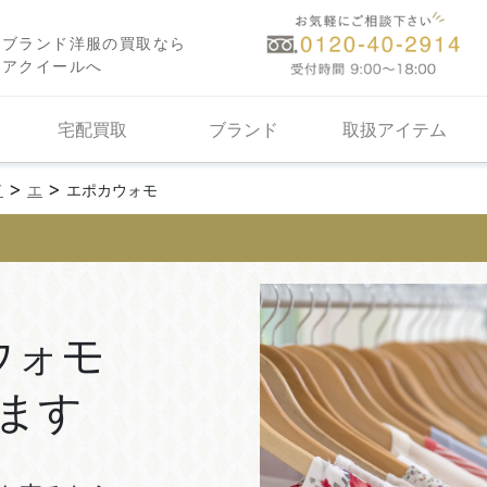
ブランド洋服の買取なら
アクイールへ
宅配買取
ブランド
取扱アイテム
>
>
ド
エ
エポカウォモ
ウォモ
ます