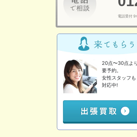
01
電話受付 9
20点〜30点よ
要予約。
女性スタッフも
対応中!