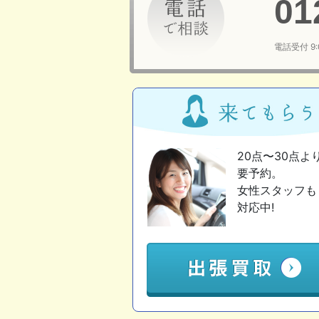
01
電話受付 9
20点〜30点よ
要予約。
女性スタッフも
対応中!