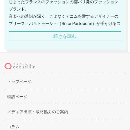
じまったフランスのファッションの都パリ発のファッション
ブランド。
音楽への造詣が深く、こよなくデニムを愛するデザイナーの
ブリース・パルトゥーシュ（Brice Partouche）が手がけるス
タイルは、メンズ・ウィメンズという既成の枠を超え、世界
続きを読む
中の人々に広く支持されています。
中でも定評があるのは、洗いや加工にこだわりつくしたデニ
ムラインとミニマルなシルエットが美しいアイテムの数々。
コレクションでも、デザイナー自身が作り出す音楽やクリエ
イションをインスパイア源となっている音楽をテーマに扱う
ことが多く、立体感のあるリアルなファッション観を垣間見
トップページ
ることができます。
特設ページ
メディア出演・取材協力のご案内
コラム