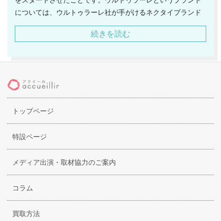
については、ウルトゥラーレ社が手がけるネクタイブランド
として創業しています。ウルトゥラーレでは、ネクタイをメ
続きを読む
インとして取り扱っている訳ですが、これらのネクタイは、
全てハンドメイドで製作されています。それにより、細かい
ところに至るまで、丁寧に作り上げることができているので
す。ウルトゥラーレのネクタイは、エレガンスな雰囲気を兼
ね備えており、ナポリの紳士達に愛されています。その人気
は、ヨーロッパだけにとどまらず、世界中に広がっていま
トップページ
す。ナポリが誇る伝統技術を守りながら、新たな技術も積極
的に取り入れており、常に進化をしているブランドでもあり
ます。今後も、ますます注目されていくでしょう。
特設ページ
メディア出演・取材協力のご案内
コラム
買取方法