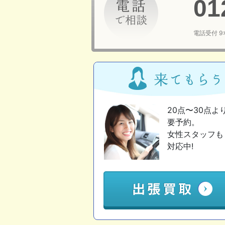
01
電話受付 9
20点〜30点よ
要予約。
女性スタッフも
対応中!