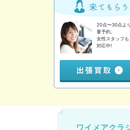
20点〜30点よ
要予約。
女性スタッフも
対応中!
ワイメアクラ