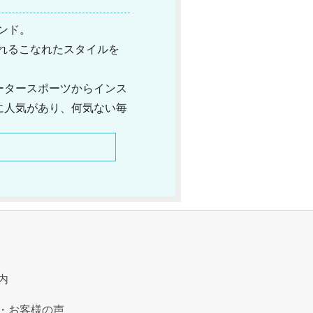
ランド。
さ溢れるこなれたスタイルを
ータースポーツからインス
に人気があり、何気ない毎
子編みのポロシャツやカー
活躍するアイテムまでが揃
内
・お客様の声