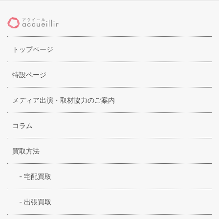
誇っているのです。彼女達はいわゆるF1層だけにトレンドは
もちろん率先して取り入れるのですが、リランドチュールが
他のブランドと違う点はやはりディテールへのこだわりで、
ファストファッションでも再現できるようなプリントや装飾
トップページ
は存在せず、しっかり作り込まれたアイテムで華やかでセン
スのある女性をサポートしてくれるのです。女子会やコン
パ、大切な人と同じ時間を過ごす時など、働く若者に必須と
特設ページ
なるファッションアイテムを常に提案している優れブランド
ですが、中でも人気はやはり最強のフェミニンアイテムであ
メディア出演・取材協力のご案内
るスカートで、シンプルなものからレースまで変幻自在なレ
ディワールドを堪能できます。
コラム
買取方法
-
宅配買取
-
出張買取