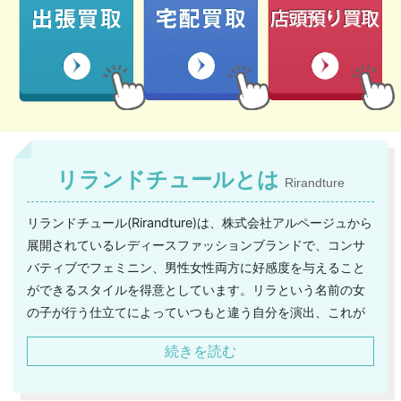
リランドチュールとは
Rirandture
リランドチュール(Rirandture)は、株式会社アルページュから
展開されているレディースファッションブランドで、コンサ
バティブでフェミニン、男性女性両方に好感度を与えること
ができるスタイルを得意としています。リラという名前の女
の子が行う仕立てによっていつもと違う自分を演出、これが
ブランドのコンセプトであり、花柄やパステルトーンといっ
続きを読む
たキュートなファクターを全面に出して大人可愛いアイテム
をリリース、ターゲットである20~30代女性に絶大な人気を