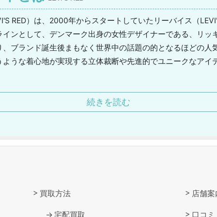
I'S RED）は、2000年からスタートしていたリーバイス（LEV
インとして、デンマーク出身の女性デザイナーである、リッキー・コフ
り、ブランド誕生後まもなく世界中の話題の的となるほどの人
うような着心地が実現する立体裁断や先進的でユニークなアイ
り、毎シーズンではなくイレギュラーにコレクションを発表す
続きを読む
から変わらない「ひねりのあるデザイン」をキーワードに、リ
派生した世界観を元に、現在もクリエイションが進められていま
買取方法
店舗案
宅配買取
口コミ