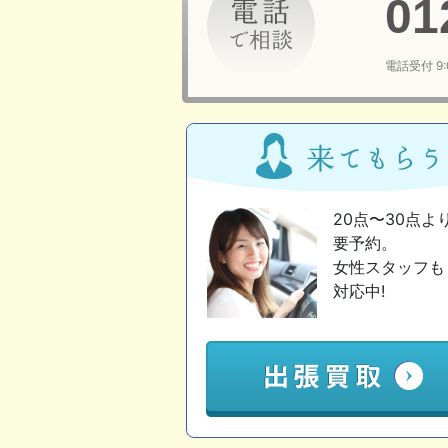
01
電話受付 9
20点〜30点よ
要予約。
女性スタッフも
対応中!