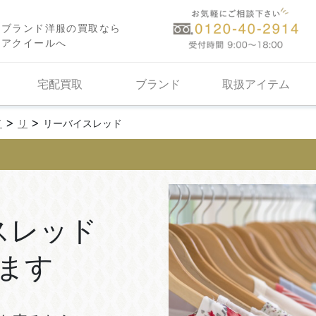
ブランド洋服の買取なら
アクイールへ
宅配買取
ブランド
取扱アイテム
>
>
ド
リ
リーバイスレッド
スレッド
ます