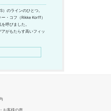
I'S）のラインのひとつ。
（Rikke Korff）
気を呼びました。
デアがもたらす高いフィッ
るというスタイルを持つの
ーバイスの代名詞でもある
す。
内
・お客様の声