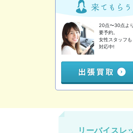
20点〜30点よ
要予約。
女性スタッフも
対応中!
リーバイスレ