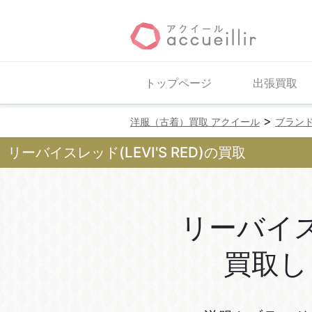
トップページ
出張買取
>
洋服（古着）買取 アクイール
ブラン
リーバイスレッド(LEVI'S RED)の買取
リーバイ
買取し