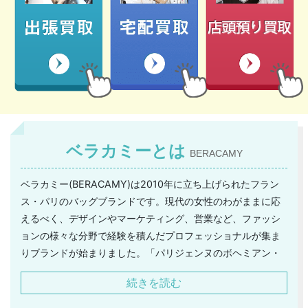
ベラカミーとは
BERACAMY
ベラカミー(BERACAMY)は2010年に立ち上げられたフラン
ス・パリのバッグブランドです。現代の女性のわがままに応
えるべく、デザインやマーケティング、営業など、ファッシ
ョンの様々な分野で経験を積んだプロフェッショナルが集ま
りブランドが始まりました。「パリジェンヌのボヘミアン・
シック」をコンセプトにパリジェンヌにぴったりなデザイン
続きを読む
と機能性、質と買いやすさが全て兼ね備えられたフレンチブ
ランドです。収納力がありショルダーバッグにもなるような