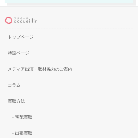
ボストンバッグなどが人気のアイテムとなっています。カジ
ュアルスタイルでもきれいめのスタイルにもぴったりで、デ
イリーにも使える合わせやすいデザインも特徴です。また、
女性には人気のハンドバッグやショルダーバッグも使いやす
トップページ
く、フラップをあけると小さな鏡があったりするデザインの
ものもあり、女性には嬉しい心遣いもあるオリジナリティー
あふれるデザインが魅力です。素材は高品質のイタリアンレ
特設ページ
ザーを使用しているのにもかかわらず、リーズナブルな手に
入るリアルプライスも人気の秘密です。
メディア出演・取材協力のご案内
コラム
買取方法
-
宅配買取
-
出張買取