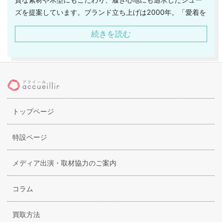
ズを提案しています。ブランド立ち上げは2000年。「愛着を
持って長く履ける靴」をコンセプトにし、同ラインのショセ
続きを読む
よりこだわりを感じさせる「プリュスバイショセ」を展開さ
せました。ショセの歩きやすさも取り入れつつ、無駄のない
見た目の素晴らしさが特徴で、シルエットの良さと履き心地
の両方に定評があります。製法はグッドイヤーとマッケイ製
法を取り入れて、世界樹から支持を得ているイタリアvibram
社のソールを取り入れるなどの素材にも大変こだわりを見せ
トップページ
ています。メリハリの効いたデザインは木型にこだわるショ
セならではの仕上がりで他とは違うインパクトを与えてくれ
るブランドです。
特設ページ
メディア出演・取材協力のご案内
コラム
買取方法