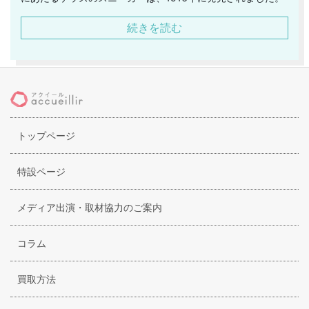
当時のスニーカーの相場を大幅に下回る価格で提供したこと
続きを読む
が話題になり、ニュースにも取り上げられるほどでした。そ
して、アメリカの子供達は、ケッズのスニーカーで育つと言
わしめたのです。そして、ケッズで一躍ブームとなり、その
後プロケッズを発売しました。こちらもまた、一気に人気ブ
ランドとしての階段を駆け上がって行きました。そして、西
のコンバース、東のケッズと言われるほどの地位も確立して
トップページ
いったのです。本拠地であるアメリカでは、1980年代に生産
が終了しています。日本においては、その後も伊藤忠商事と
オカモトが製造および販売を行なっています。
特設ページ
メディア出演・取材協力のご案内
コラム
買取方法