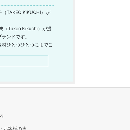
AKEO KIKUCHI）が
eo Kikuchi）が提
ブランドです。
素材ひとつひとつにまでこ
丁寧に仕立てられた普段使
ートに華を添えてくれるシ
内
・お客様の声