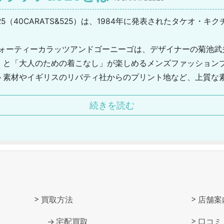
（40CARATS&525）は、1984年に発表されたタケオ・キクチ（T
。
ォーティーカラッツアンドゴーニーゴは、デザイナーの菊池武夫（Tak
」と「大人のための着こなし」が楽しめるメンズファッション
ト素材やイギリスのリバティ社からのプリント地など、上質な
展開されています。
続きを読む
ジュアルでドレッシーなスタイルを軸としたアイテムが多く、
柄などのディティールが存在感を放つアイテムからコーディネ
物まで、幅広いアイテムが揃います。
買取方法
店舗案
宅配買取
口コミ