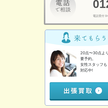
01
電話受付 9
20点〜30点よ
要予約。
女性スタッフも
対応中!