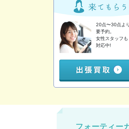
20点〜30点よ
要予約。
女性スタッフも
対応中!
フォーティーカ