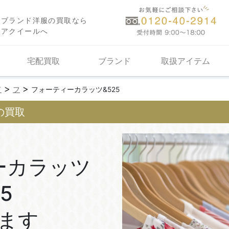
ブランド洋服の買取なら
アクイールへ
宅配買取
ブランド
取扱アイテム
>
>
ド
フ
フォーティーカラッツ&525
)の買取
ーカラッツ
5
ます