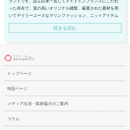
ランドです。設立以来一貫してメイドインフランスにこだわ
った存在で、質の高いオリジナル縫製、厳選された素材を用
いてデイリーユースなマリンファッション、ニットアイテム
をリリース、現地はもとより海外、日本でもこだわりのセレ
続きを読む
クトショップ等では人気のラインとなっています。ブランド
を代表するアイテムとしてはやはりマリンテイストを意識し
たボーダー柄のカットソーが挙げられ、ピタッとタイトなシ
ルエットながら伸縮性は高く、吸汗性も高く極上の肌心地を
体験することができます。その他の肌着やインナーもシンプ
ルながら無駄のないデザインは多くのキレイ目カジュアルフ
トップページ
ァッションに相性がよくいのですが、首元や袖口も窮屈な感
じは無縁、そういった点にも配慮が確認でき、これといった
コーデが決まらない時には役立つのです。
特設ページ
メディア出演・取材協力のご案内
コラム