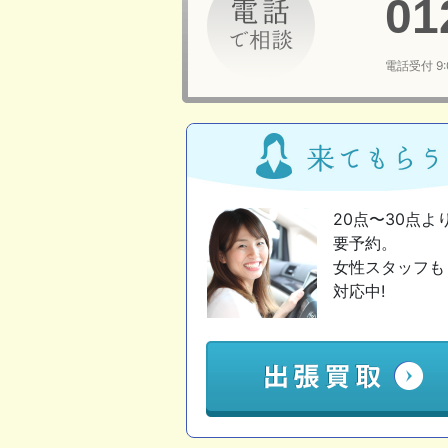
01
電話受付 9
20点〜30点よ
要予約。
女性スタッフも
対応中!