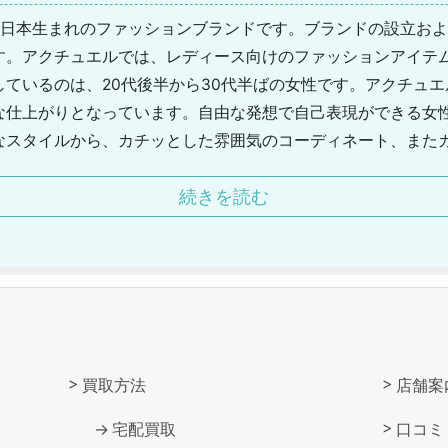
l)は、日本生まれのファッションブランドです。ブランドの設立お
す。アクチュエルでは、レディース向けのファッションアイテ
しているのは、20代後半から30代半ばの女性です。アクチュ
な仕上がりとなっています。自由な発想で自己表現ができる女
なスタイルから、カチッとした雰囲気のコーディネート、また
開しています。好みや用途、シーンなどに応じて、オンとオフ
続きを読む
です。ひとつのブランドで、様々なファッションが楽しめると
展開にも積極的に取り組んでおり、毎シーズン期待が寄せられ
買取方法
店舗案
宅配買取
口コミ