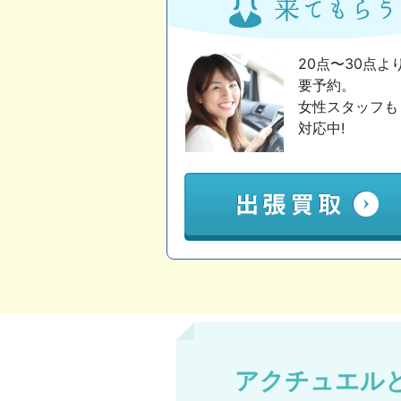
20点〜30点よ
要予約。
女性スタッフも
対応中!
アクチュエル