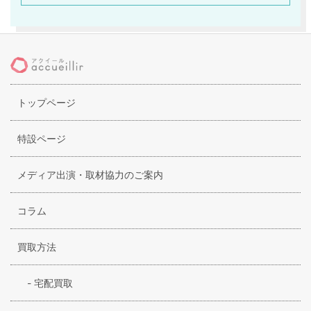
を展開しています。ブランドロゴには
「CONTEMPORARYDESIGNLINE」と書かれており、トレ
ードマークは赤いワニになっています。ワニとヴィンテージ
が調和したポロシャツやジーンズ、トラックジャケットなど
を展開しています。
トップページ
特設ページ
メディア出演・取材協力のご案内
コラム
買取方法
-
宅配買取