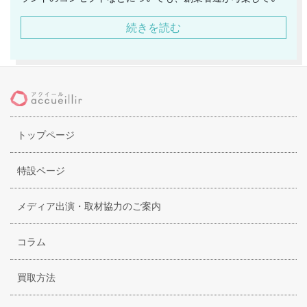
ます。ブランド創業以降、根強い人気を誇っています。フガ
続きを読む
ハムとは、架空の国家の名前です。これまでには存在してい
なかった価値観などを生み出してきました。フガハムという
国家を、ファッションを通じて作り上げているのです。三嶋
章義氏は、1978年大阪生まれ。OCAグラフィックデザイン科
にて学び、卒業後はENLIGHTENMENTに参加し、その後は
独立を果たしました。山本亜須香氏は、1980年大阪生まれ。
トップページ
成安造形短期大学を卒業しています。株式会社ヨウジヤマモ
トにてキャリアを積み、その経験を自身のブランドへと生か
しています。今後も活躍が期待されているブランドです。
特設ページ
メディア出演・取材協力のご案内
コラム
買取方法