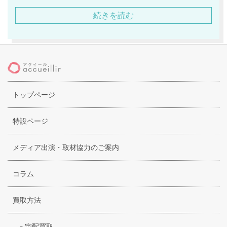
ルク、リネンといった様々な上質な素材でラグジュアリー感
続きを読む
があるアイテムが多いのが特徴です。カラー展開が多いのも
特徴で、ブラックやグレー、ベージュやネイビーといったベ
ーシックカラーに加え、シーズンによって落ち着いたオリジ
ナルなカラーが楽しめるような展開になっています。
トップページ
特設ページ
メディア出演・取材協力のご案内
コラム
買取方法
-
宅配買取