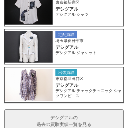
東京都新宿区
デシグアル
デシグアル シャツ
宅配買取
埼玉県春日部市
デシグアル
デシグアル ジャケット
出張買取
東京都世田谷区
デシグアル
デシグアル チェックチュニック シャ
ツワンピ—ス
デシグアルの
過去の買取実績一覧を見る