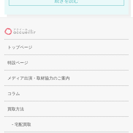
続きを読む
グ・アクセサリーなどラインナップも充実しています。靴は
フェミニンなハイヒールから可愛らしいサンダル・カジュア
ルなスニーカーまで揃っており、1つのカテゴリーのなかでも
多彩なスタイルを提案していることも魅力のひとつです。ま
たレディース・メンズ・キッズ・ベビーとすべての年齢層に
合わせた幅広いアイテムを提案しています。約50人からなる
トップページ
デザインチームでシーズンごとに1000種類ものアイテムを作
成しており、スピーディーな商品展開が消費者を飽きさせま
せん。2012年には本格的に日本に上陸し、ユニークなプロモ
特設ページ
ーションなどにも力を入れています。スペインらしい情熱と
力強さをを感じられるブランドです。
メディア出演・取材協力のご案内
コラム
買取方法
-
宅配買取