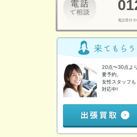
01
電話受付 9
20点〜30点よ
要予約。
女性スタッフも
対応中!