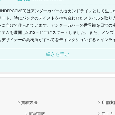
eUNDERCOVER)はアンダーカバーのセカンドラインとして生
リート、時にパンクのテイストを持ち合わせたスタイルを取り
ンに向けて作られています。アンダーカバーの世界観を日常の
テムを展開し2013－14年にスタートしました。また、メン
もデザイナーの高橋盾がすべてをディレクションするメインラ
掛けています。スーアンダーカバーはトップスをメインに制作
続きを読む
います。より身近に感じられるスーアンダーカバーはドンな系
ても取り入れやすいと若い女性を中心に人気があります。
買取方法
店舗案
宅配買取
口コミ