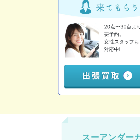
20点〜30点よ
要予約。
女性スタッフも
対応中!
スーアンダー