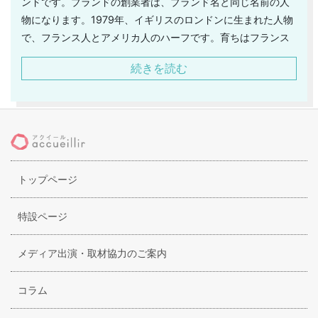
ンドです。ブランドの創業者は、ブランド名と同じ名前の人
物になります。1979年、イギリスのロンドンに生まれた人物
で、フランス人とアメリカ人のハーフです。育ちはフランス
ですが、ロンドンを拠点として活動を行なっています。創業
続きを読む
者は、もともとはスタイリストやイラストレーターとして活
躍していました。その中でも、イラストは高い評価を得てお
り、カルバンクラインのキャンペーンにも抜擢されるほどの
注目を集めていました。そして、その後はファッションのデ
ザインに興味を持つようになり、自身のコレクションを発表
するに至りました。コレクションの発表は、フランスのパリ
トップページ
で行なわれています。更に、コムデギャルソンとはコラボレ
ーションにも取り組んでおり、多くのファンを魅了していま
す。今後の展開も期待されているブランドです。
特設ページ
メディア出演・取材協力のご案内
コラム