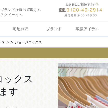
ブランド洋服の買取なら
アクイールへ
宅配買取
ブランド
取扱アイテム
>
>
ド
シ
ジョージコックス
コックス
ます