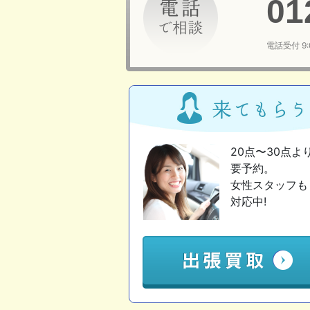
01
電話受付 9
20点〜30点よ
要予約。
女性スタッフも
対応中!