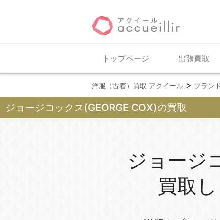
トップページ
出張買取
>
洋服（古着）買取 アクイール
ブラン
ジョージコックス(GEORGE COX)の買取
ジョージ
買取し