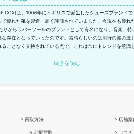
GE COX)は、1906年にイギリスで誕生したシューズブラン
法で優れた靴を製造、高く評価されていました。今現在も優れ
あたりからラバーソールのブランドとして有名になり、音楽、特
要な存在となっていったのです。素晴らしいのは流行の波の激
れることなく支持されている点で、これは常にトレンドを意識
受け入れられているのです。ジョージコックスはシックなデザ
続きを読む
ムまで、バリエーションは非常に豊富ですのであらゆるジャン
人気を誇っていますし、ロングブーツなどは個性が際立ちます。
買取方法
店舗案
宅配買取
口コミ