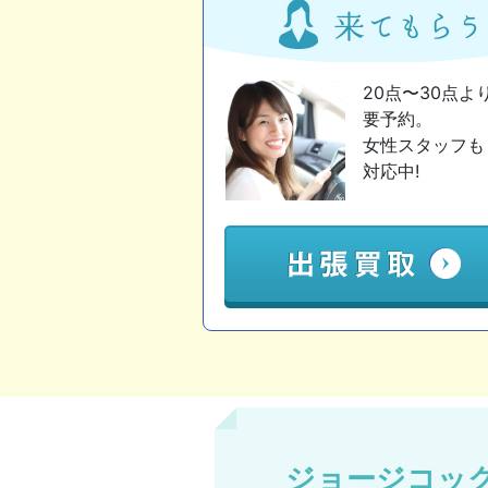
20点〜30点よ
要予約。
女性スタッフも
対応中!
ジョージコッ