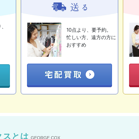
り、
10点より、要予約。
忙しい方、遠方の方に
おすすめ
クスとは
GEORGE COX