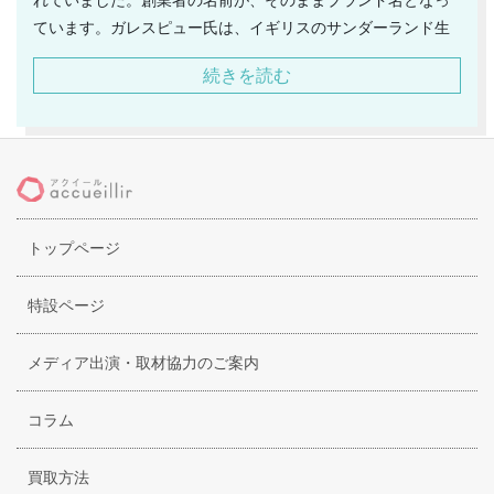
ています。ガレスピュー氏は、イギリスのサンダーランド生
まれ。バルーン型のコレクションを発表したことで、一躍有
続きを読む
名になりました。自身のブランドがデビューする前にも、ク
ラブでコレクションを発表していたので、元々注目されてい
ました。ガレスピューが手掛けているデザインというのは、
繊細で品がありながらもダイナミックでることが特徴となっ
ています。明るい色とダークな色のコントラストも絶妙で、
これまでのファッションに対する概念を打ち崩すかのごと
トップページ
く、常に新しい発想でコーディネートを提案し続けていま
す。トレンドに左右されることなく、独自のデザインを貫い
ており、それがガレスピューらしさにも繋がっています。
特設ページ
メディア出演・取材協力のご案内
コラム
買取方法