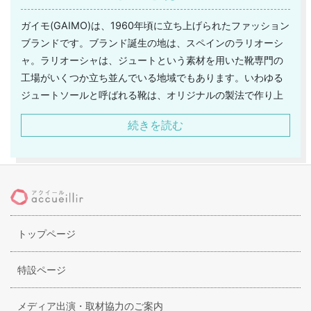
ガイモ(GAIMO)は、1960年頃に立ち上げられたファッション
ブランドです。ブランド誕生の地は、スペインのラリオーシ
ャ。ラリオーシャは、ジュートという素材を用いた靴専門の
工場がいくつか立ち並んでいる地域でもあります。いわゆる
ジュートソールと呼ばれる靴は、オリジナルの製法で作り上
げられ、様々なソールへと生まれ変わります。そして、それ
続きを読む
らは熟練した職人の手によって、ひとつずつ丁寧に作り上げ
られていくのです。ガイモ社も、その製法を用いて、ジュー
トサンダルを専門的に取り扱っています。そのため、ガイモ
の靴のクオリティは高いということで、定評があります。ま
た、靴のアッパーには、コットンや上質な革を用いることに
よって、とてもナチュラルに仕上がっています。更に、ソー
トップページ
ルに用いられているのは、天然ゴムになります。自然な仕上
がりとなっているガイモの靴は、履き心地が良く、歩きやす
く疲れにくいというメリットがあるのです。
特設ページ
メディア出演・取材協力のご案内