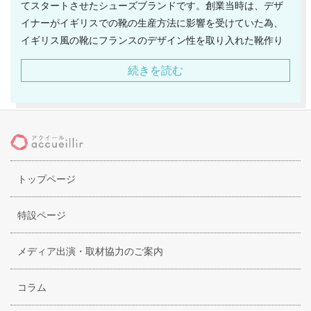
てスタートさせたシューズブランドです。創業当時は、デザ
イナーがイギリスでの靴の生産方法に影響を受けていた為、
イギリス風の靴にフランスのデザイン性を取り入れた靴作り
が特徴的でした。しかし、1950年代半ばに生産拠点をイタリ
続きを読む
アに移すと、イタリアの靴の特徴でありる高いデザイン性が
オーベルシーの靴にも反映されるようになりました。オーベ
ルシーの靴の特徴は、グッドイヤーウェルト製法やマッケイ
製法などを用いた、丈夫で実用性を持ちながら、高いデザイ
ン性を兼ね備えているところにあります。同じフランスの靴
ブランドである「コルテ」ほどの、自己主張の強いデザイン
トップページ
性は持っていませんが、控えめなで実用性の高いフォルムが
万人受けするシューズです。また、日本人のデザイナー塩田
康博（Yasuhiro Shiota）が、パリに於いて日本人初となるビ
特設ページ
スポークシューズ部門の責任者となって話題となりました。
メディア出演・取材協力のご案内
コラム