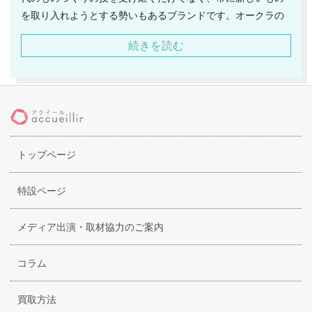
を取り入れようとする勢いもあるブランドです。オークラの
ホワイト、セーブルのブルーという言葉は大倉陶園の合言葉
続きを読む
となるほど有名です。そのオークラのホワイトの代表作とも
言われるのが、薄肉彫鳳凰菓子鉢という作品になります。こ
ちらは上質な素材をたっぷりと使用して、本焼きをします。
この本焼きをする際の温度は何と1400度以上。このようなこ
だわりの技法で作られた作品は日本の技術力の高さをあらわ
しています。こだわりの陶磁器の数々は、ご自宅用だけでな
トップページ
く贈答品としても喜ばれています。作品の数々は、和にも洋
にもしっくりくるデザインで、大倉陶器の食器一つ、花瓶一
つを飾るだけでお部屋の印象を一瞬にしてラグジュアリーな
特設ページ
ものに変えてしまいます。
メディア出演・取材協力のご案内
コラム
買取方法