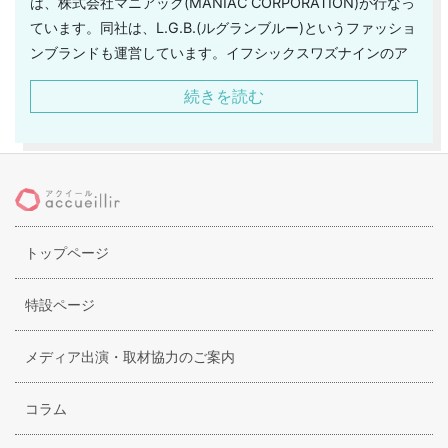
は、株式会社マニアック(MANIAC CORPORATION)が行なっ
ています。同社は、L.G.B.(ルグランブルー)というファッショ
ンブランドも運営しています。イフシックスワズナインのア
イテムは、エアロスミスやマドンナ、ジャネット・ジャクソ
続きを読む
ンといった海外の有名アーティスト達も愛用者として広く知
られています。彼らに憧れて、イフシックスワズナインのフ
ァンになるというケースも、決して少なくはありません。ラ
イブなどでも着用されており、その度に話題になっていま
す。それだけ、注目度が高いブランドでもあるのです。ま
た、イフシックスワズナインでは、洋服だけではなく、椅子
トップページ
やシャンデリアといった家具やグラスなどの展開も行なって
おり、活躍の場は、ファッションだけに留まっていません。
これらのアイテムも、ブランドの世界観はそのまま表現され
特設ページ
ています。
メディア出演・取材協力のご案内
コラム