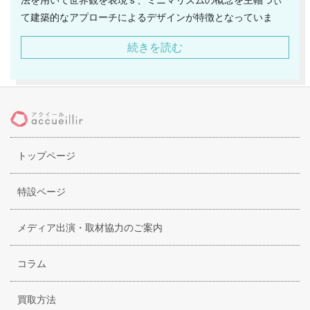
て建築的なアプローチによるデザインが特徴となっていま
す。シックな色合いのアイテムが多いのですが、グラフィッ
続きを読む
ク調にデザインされたウェアたちはどれも独特な世界観を表
現し、クールでスタイリッシュな雰囲気を演出してくれま
す。2015年にはエムエーユリウスの展開をストップし、新ブ
ランド「ニルズ」を立ち上げて活動をしています。また、ウ
ェアだけでなくリングやキャップと言った小物製品も取り扱
っており、シックなスタイルを好む若い世代に支持を受けて
トップページ
います。黒をベースとしたスタイルは、デザイン性が高く、
ヴィジュアル系を好むスタイルの男性に支持を受け、一部マ
ニアから人気を獲得しています。
特設ページ
メディア出演・取材協力のご案内
コラム
買取方法