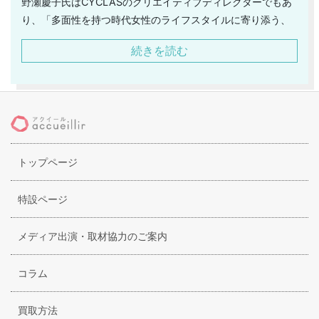
野瀬慶子氏はCYCLASのクリエイティブディレクターでもあ
り、「多面性を持つ時代女性のライフスタイルに寄り添う、
多様なワードロープ」を提案していくことをコンセプトに、
続きを読む
上品かつ最先端なアイテムをセレクトしています。2016年よ
り海外展開をスタートし、コレクションは「シクラス」へと
ブランド名が変わりましたが、春にはパリコレでも発表をす
るなど注目度が抜群です！ウェアだけでなくシューズやバッ
グ、アクセサリー、食器、キャンドルなど幅広く展開してお
り、どのアイテムも洗練された大人な雰囲気を醸し出してい
トップページ
ます。雑誌掲載も多くお洒落コーデｋらオフィスカジュアル
まで着こなすことができる大人女性にピッタリのアイテムを
幅広く展開しているブランドとなります。
特設ページ
メディア出演・取材協力のご案内
コラム
買取方法