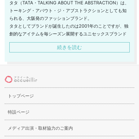
タタ（TATA・TALKING ABOUT THE ABSTRACTION）は、
トーキング・アバウト・ジ・アブストラクションとしても知
られる、大阪発のファッションブランド。
タタとしてブランドが誕生したのは2001年のことですが、独
創的なアイテムを毎シーズン展開するユニセックスブランド
として人気を集めています。
続きを読む
デザイナーの市原直紀（Naoki Ichihara）がこだわるのは、
自由な発想を具現化すること、そして、洋服によって新しい
価値観を提供すること。
一見、主張が激しいアイテムや癖の強いアイテムなどが多い
印象のコレクションですが、デザイナーの考えるライフスタ
イルの中のファッションというものが占める価値、自由でい
トップページ
ることの力強さを感じることができます。
タタでは、ヴィンテージ調のアイテムやどこか異国情緒が漂
うアイテムなど、個性的なアイテムが揃います。
特設ページ
メディア出演・取材協力のご案内