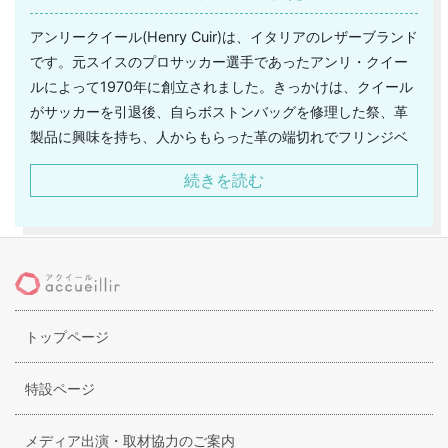
アンリークイール(Henry Cuir)は、イタリアのレザーブランド
です。元スイスのプロサッカー選手であったアンリ・クイー
ルによって1970年に創立されました。きっかけは、クイール
がサッカーを引退後、自らボストンバッグを修理した祭、革
製品に興味を持ち、人からもらった革の端切れでフリンジベ
ルトを自作したことにあります。その後革製品の魅力に取り
続きを読む
憑かれたクイールは、イタリアのエルバ島で最初の工房兼シ
ョップをオープンしました。デザインから製作まですべてク
イールが行いあたたかみのあるアンリークイールのバッグ
は、オールメイドインイタリーブランドとして、やがて広く
認知され、愛されるようになっていきます。1980年には日本
へも展開し、現在ではレディースバッグを中心に展開し、直
トップページ
営ショップの他、多くのセレクトショップで人気のアイテム
となっています。また、バッグの他にも、アクセサリー、レ
ディースシューズその他の服飾小物も同時に展開するに至っ
特設ページ
ています。
メディア出演・取材協力のご案内